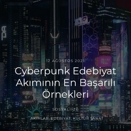
12 AĞUSTOS 2021
Cyberpunk Edebiyat
Akımının En Başarılı
Örnekleri
SOSYALIIZE
AKIMLAR
,
EDEBIYAT
,
KÜLTÜR SANAT