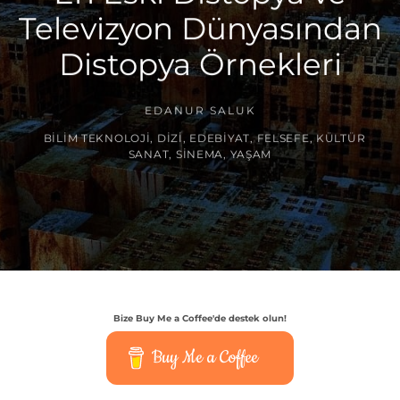
Televizyon Dünyasından
Distopya Örnekleri
EDANUR SALUK
BILIM TEKNOLOJI
,
DIZI
,
EDEBIYAT
,
FELSEFE
,
KÜLTÜR
SANAT
,
SINEMA
,
YAŞAM
Bize Buy Me a Coffee'de destek olun!
Buy Me a Coffee