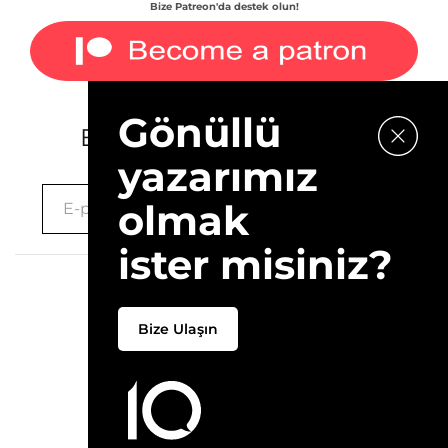
Bize Patreon'da destek olun!
Gönüllü
E-bültenimize kaydolun.
yazarımız
olmak
ister misiniz?
2026 © 10Layn
Bize Ulaşın
Hakkımızda
İletişim