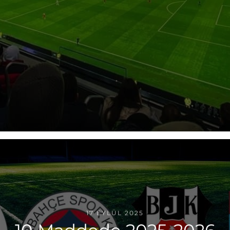
17 EYLÜL 2025