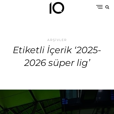
ARŞIVLER
Etiketli İçerik ‘2025-
2026 süper lig’