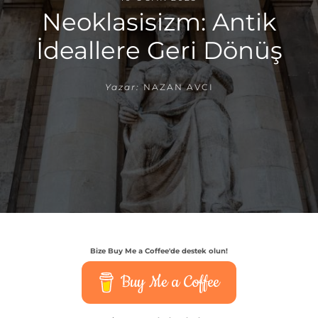
Neoklasisizm: Antik
İdeallere Geri Dönüş
Yazar:
NAZAN AVCI
Bize Buy Me a Coffee'de destek olun!
Buy Me a Coffee