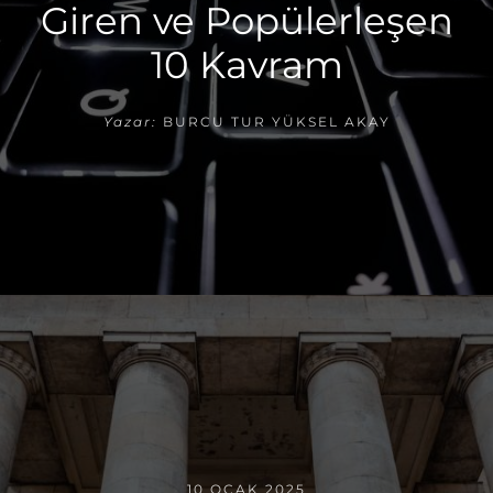
Giren ve Popülerleşen
10 Kavram
Yazar:
BURCU TUR YÜKSEL AKAY
10 OCAK 2025