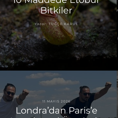
Bitkiler
Yazar:
TUĞÇE KARUL
11 MAYIS 2026
Londra’dan Paris’e