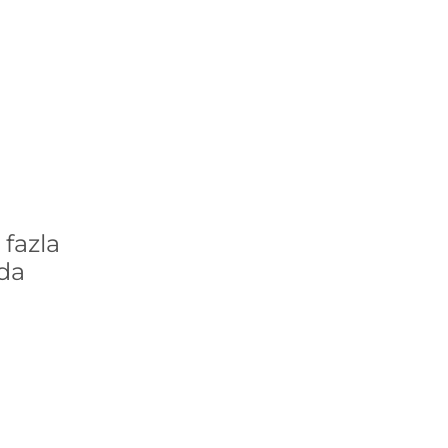
fazla
´da