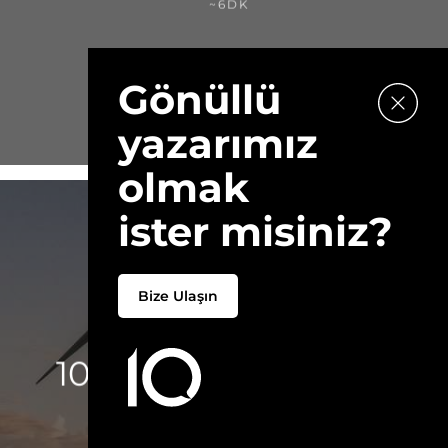
~6DK
Gönüllü
yazarımız
olmak
ister misiniz?
Bize Ulaşın
6 ARALIK 2017
10 Maddede Ekoköy
Nedir?