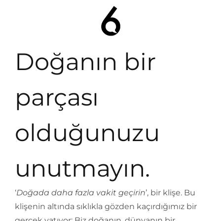
Doğanın bir
parçası
olduğunuzu
unutmayın.
‘
Doğada daha fazla vakit geçirin
’, bir klişe. Bu
klişenin altında sıklıkla gözden kaçırdığımız bir
gerçek yatıyor: Biz doğanın, dünyanın bir