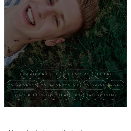
DOGA
DÜRÜSTLÜK
GÜLÜMSEMEK
HUZUR
MUTLU OLMAK
MUTLU OLMAK IÇIN
MUTLULUK
SAGLIK
SAĞLIKLI ILIŞKI
SEYAHAT
SPOR
TATIL
YASAM