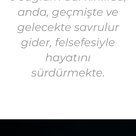
anda, geçmişte ve
gelecekte savrulur
gider, felsefesiyle
hayatını
sürdürmekte.