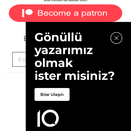
Bize Patreon'da destek olun!
Gönüllü
E-bültenimize kaydolun.
yazarımız
olmak
ister misiniz?
2026 © 10Layn
Bize Ulaşın
Hakkımızda
İletişim