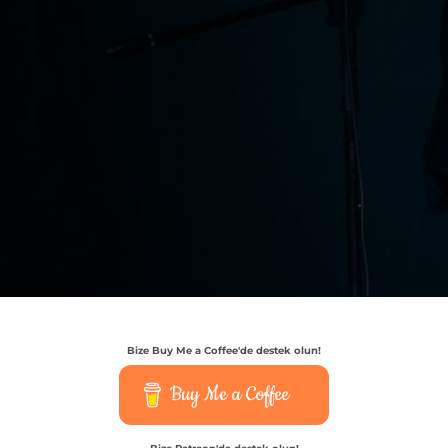
Bize Buy Me a Coffee'de destek olun!
Buy Me a Coffee