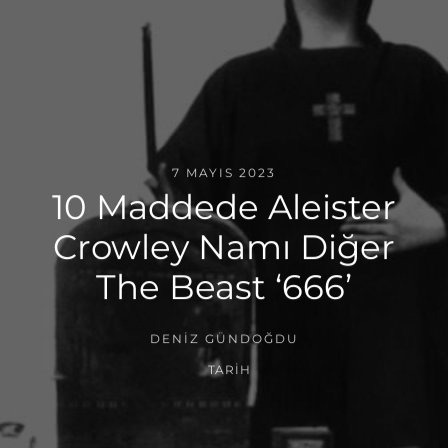
7 MAYIS 2023
10 Maddede Aleister
Crowley Namı Diğer
The Beast ‘666’
DENIZ GÜNDOĞDU
TARIH