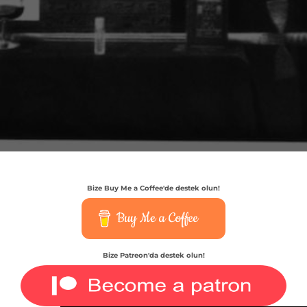
Bize Buy Me a Coffee'de destek olun!
Buy Me a Coffee
Bize Patreon'da destek olun!