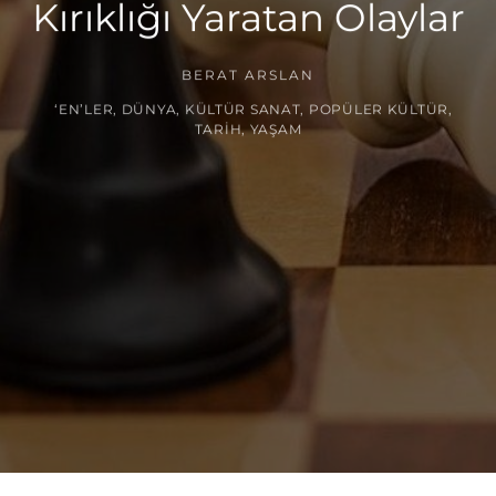
Kırıklığı Yaratan Olaylar
BERAT ARSLAN
‘EN’LER
,
DÜNYA
,
KÜLTÜR SANAT
,
POPÜLER KÜLTÜR
,
TARIH
,
YAŞAM