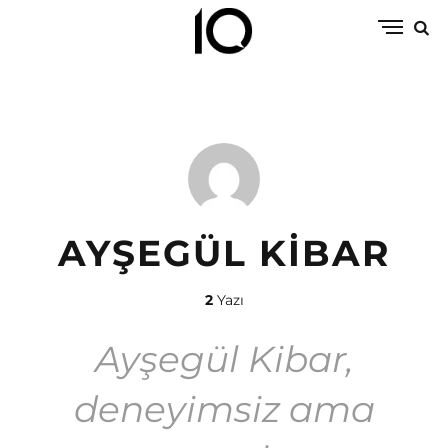
AYŞEGÜL KIBAR
2
Yazı
Ayşegül Kibar,
deneyimsiz ama