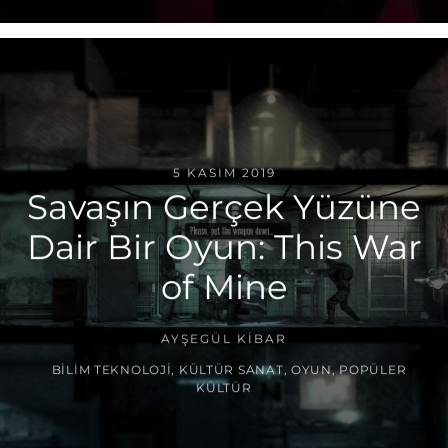
5 KASIM 2019
Savaşın Gerçek Yüzüne
Dair Bir Oyun: This War
of Mine
AYŞEGÜL KIBAR
BILIM TEKNOLOJI
,
KÜLTÜR SANAT
,
OYUN
,
POPÜLER
KÜLTÜR