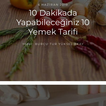
6 HAZIRAN 2019
10 Dakikada
Yapabileceğiniz 10
Yemek Tarifi
Yazar:
BURCU TUR YÜKSEL AKAY