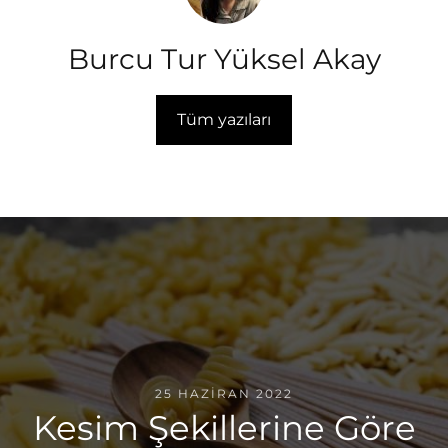
Burcu Tur Yüksel Akay
Tüm yazıları
25 HAZIRAN 2022
Kesim Şekillerine Göre