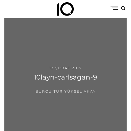
13 ŞUBAT 2017
10layn-carlsagan-9
BURCU TUR YÜKSEL AKAY