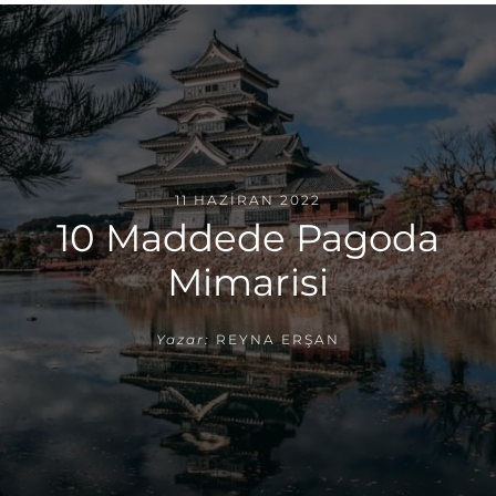
11 HAZIRAN 2022
10 Maddede Pagoda
Mimarisi
Yazar:
REYNA ERŞAN