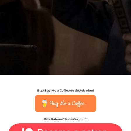
Bize Buy Me a Coffee'de destek olun!
Buy Me a Coffee
Bize Patreon'da destek olun!