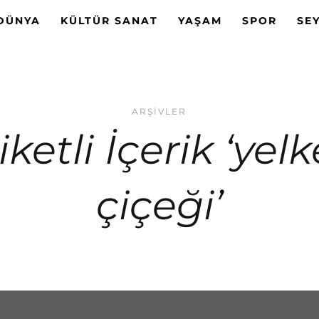
DÜNYA
KÜLTÜR SANAT
YAŞAM
SPOR
SE
ARŞIVLER
iketli İçerik ‘yel
çiçeği’