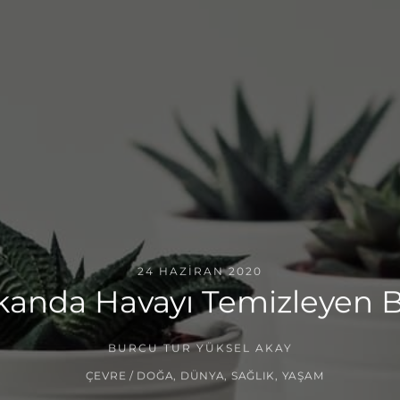
24 HAZIRAN 2020
kanda Havayı Temizleyen Bi
BURCU TUR YÜKSEL AKAY
ÇEVRE / DOĞA
,
DÜNYA
,
SAĞLIK
,
YAŞAM