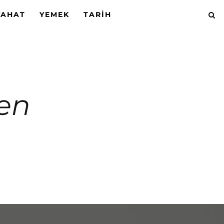
YAHAT
YEMEK
TARIH
ken