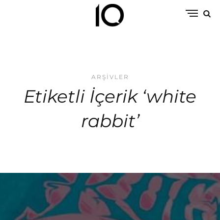
ARŞIVLER
Etiketli İçerik ‘white
rabbit’