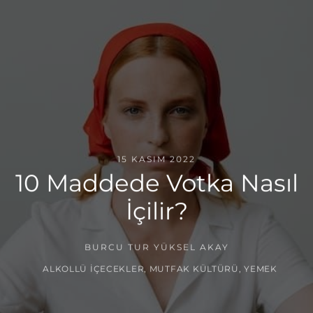
15 KASIM 2022
10 Maddede Votka Nasıl
İçilir?
BURCU TUR YÜKSEL AKAY
ALKOLLÜ İÇECEKLER
,
MUTFAK KÜLTÜRÜ
,
YEMEK