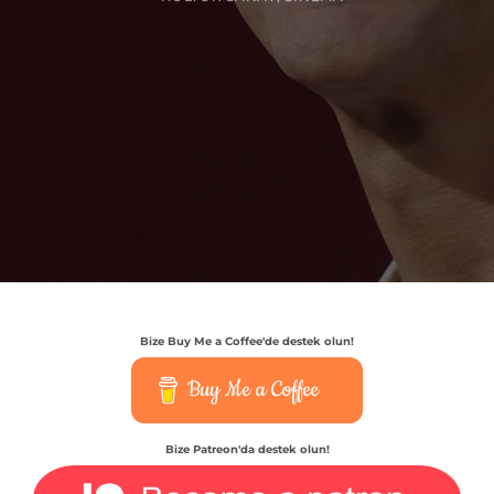
Bize Buy Me a Coffee'de destek olun!
Buy Me a Coffee
Bize Patreon'da destek olun!