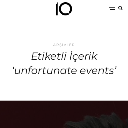
ARŞIVLER
Etiketli İçerik
‘unfortunate events’