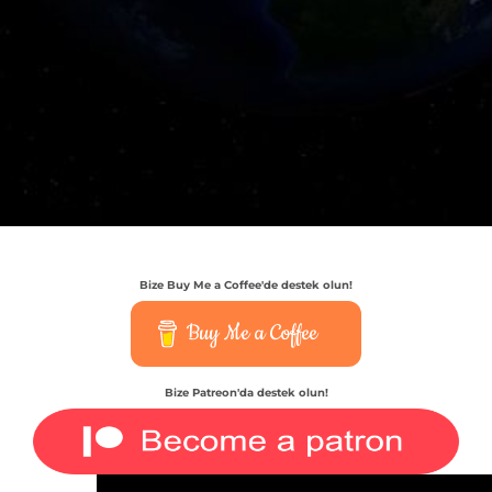
Bize Buy Me a Coffee'de destek olun!
Buy Me a Coffee
Bize Patreon'da destek olun!