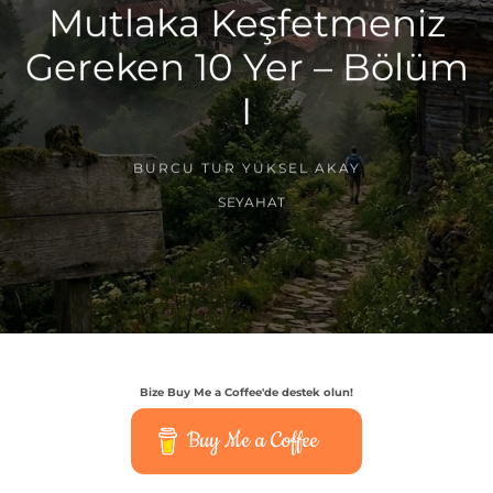
Mutlaka Keşfetmeniz
Gereken 10 Yer – Bölüm
I
BURCU TUR YÜKSEL AKAY
SEYAHAT
Bize Buy Me a Coffee'de destek olun!
Buy Me a Coffee