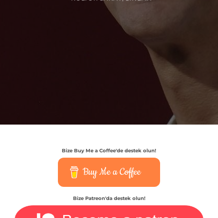
Bize Buy Me a Coffee'de destek olun!
Buy Me a Coffee
Bize Patreon'da destek olun!