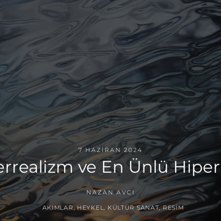
7 HAZIRAN 2024
realizm ve En Ünlü Hiperre
NAZAN AVCI
AKIMLAR
,
HEYKEL
,
KÜLTÜR SANAT
,
RESIM