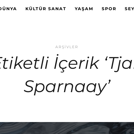
DÜNYA
KÜLTÜR SANAT
YAŞAM
SPOR
SE
ARŞIVLER
tiketli İçerik ‘Tja
Sparnaay’