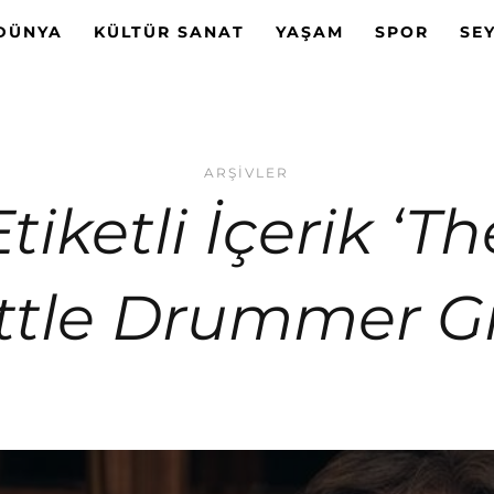
DÜNYA
KÜLTÜR SANAT
YAŞAM
SPOR
SE
ARŞIVLER
Etiketli İçerik ‘Th
ittle Drummer Gir