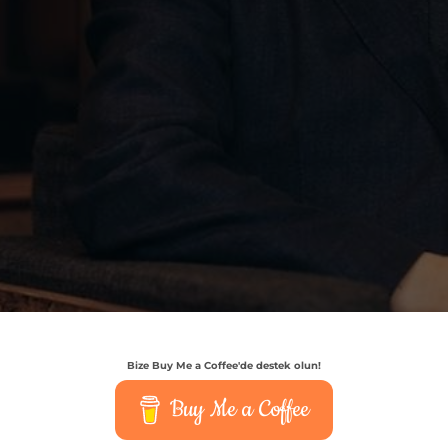
Bize Buy Me a Coffee'de destek olun!
Buy Me a Coffee