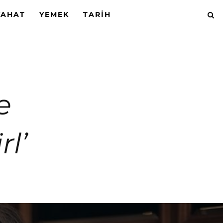
YAHAT
YEMEK
TARIH
e
l’