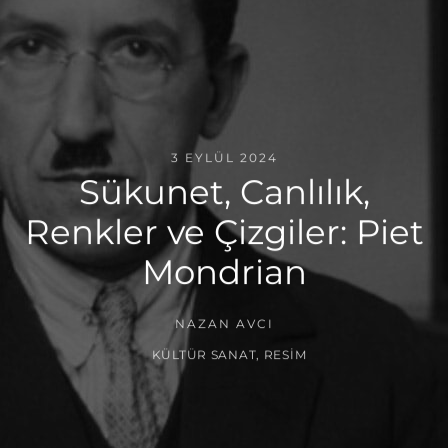
3 EYLÜL 2024
Sükunet, Canlılık,
Renkler ve Çizgiler: Piet
Mondrian
NAZAN AVCI
KÜLTÜR SANAT
,
RESIM