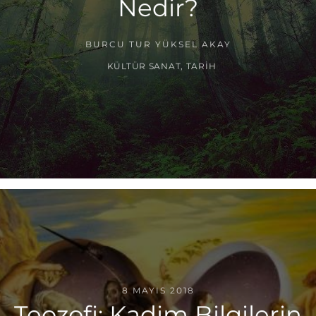
Nedir?
BURCU TUR YÜKSEL AKAY
KÜLTÜR SANAT
,
TARIH
8 MAYIS 2018
Teozofi: Kadim Bilgilerin