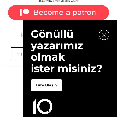
Bize Patreon'da destek olun!
Gönüllü
E-bültenimize kaydolun.
yazarımız
olmak
ister misiniz?
2026 © 10Layn
Bize Ulaşın
Hakkımızda
İletişim