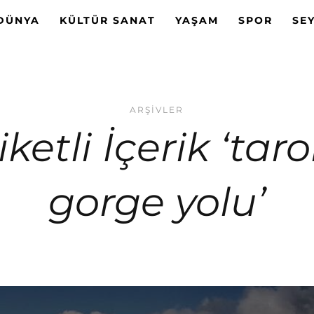
DÜNYA
KÜLTÜR SANAT
YAŞAM
SPOR
SE
ARŞIVLER
iketli İçerik ‘tar
gorge yolu’