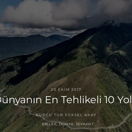
20 EKIM 2017
ünyanın En Tehlikeli 10 Yo
BURCU TUR YÜKSEL AKAY
‘EN’LER
,
DÜNYA
,
SEYAHAT