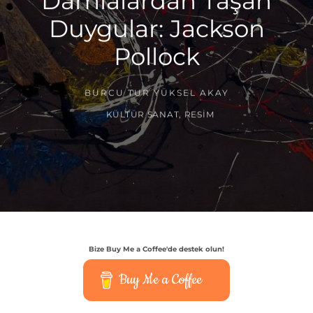
Damlalardan Taşan
Duygular: Jackson
Pollock
BURCU TUR YÜKSEL AKAY
KÜLTÜR SANAT
,
RESIM
Bize Buy Me a Coffee'de destek olun!
Buy Me a Coffee