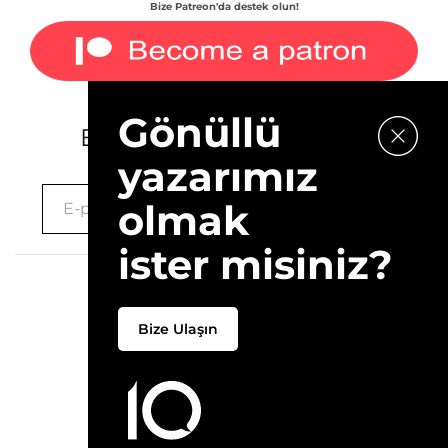
Bize Patreon'da destek olun!
Gönüllü
E-bültenimize kaydolun.
yazarımız
olmak
ister misiniz?
2026 © 10Layn
Bize Ulaşın
Hakkımızda
İletişim