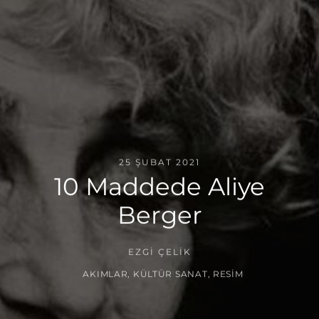
25 ŞUBAT 2021
10 Maddede Aliye
Berger
EZGI ÇELIK
AKIMLAR
,
KÜLTÜR SANAT
,
RESIM