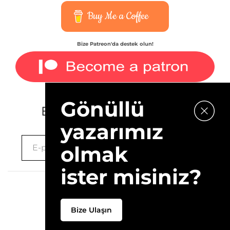
Buy Me a Coffee
Bize Patreon'da destek olun!
Gönüllü
E-bültenimize kaydolun.
yazarımız
olmak
ister misiniz?
2026 © 10Layn
Bize Ulaşın
Hakkımızda
İletişim