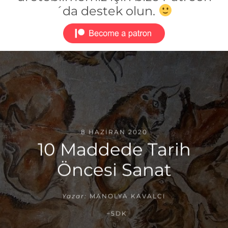
´da destek olun.
8 HAZIRAN 2020
10 Maddede Tarih
Öncesi Sanat
Yazar:
MANOLYA KAVALCI
~5DK