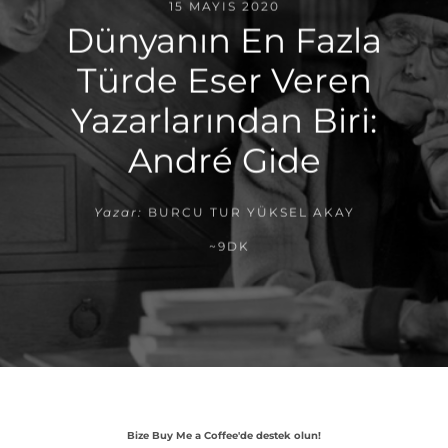
15 MAYIS 2020
Dünyanın En Fazla
Türde Eser Veren
Yazarlarından Biri:
André Gide
Yazar:
BURCU TUR YÜKSEL AKAY
~9DK
Bize Buy Me a Coffee'de destek olun!