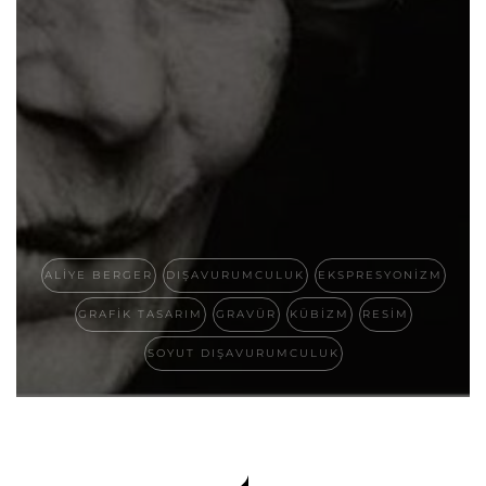
ALIYE BERGER
DIŞAVURUMCULUK
EKSPRESYONIZM
GRAFIK TASARIM
GRAVÜR
KÜBIZM
RESIM
SOYUT DIŞAVURUMCULUK