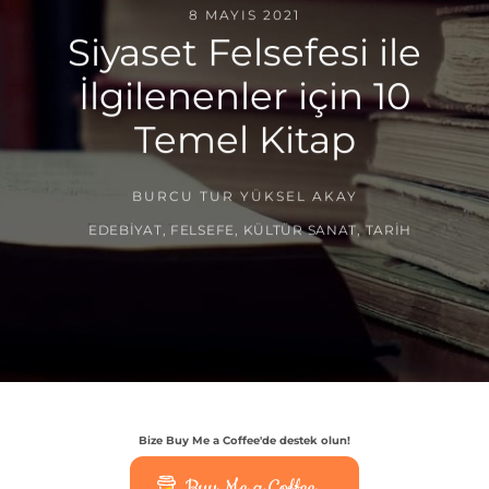
8 MAYIS 2021
Siyaset Felsefesi ile
İlgilenenler için 10
Temel Kitap
BURCU TUR YÜKSEL AKAY
EDEBIYAT
,
FELSEFE
,
KÜLTÜR SANAT
,
TARIH
Bize Buy Me a Coffee'de destek olun!
Buy Me a Coffee