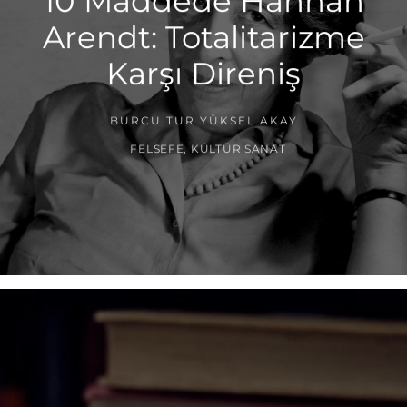
10 Maddede Hannah
Arendt: Totalitarizme
Karşı Direniş
BURCU TUR YÜKSEL AKAY
FELSEFE
,
KÜLTÜR SANAT