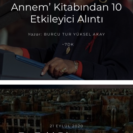
Annem’ Kitabından 10
Etkileyici Alıntı
Yazar:
BURCU TUR YÜKSEL AKAY
~7DK
21 EYLÜL 2020