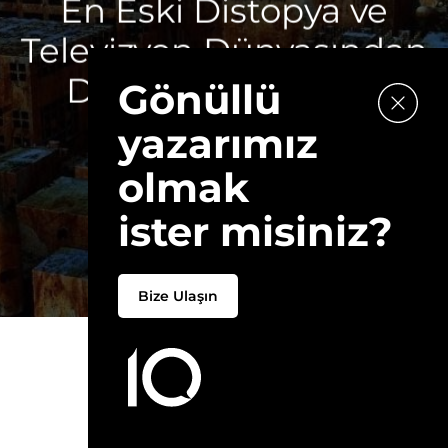
En Eski Distopya ve
Televizyon Dünyasından
Distopya Örnekleri
Gönüllü
yazarımız
Yazar:
EDANUR SALUK
olmak
~5DK
ister misiniz?
Bize Ulaşın
Bize Buy Me a Coffee'de destek olun!
Buy Me a Coffee