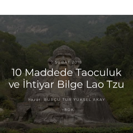
7 ŞUBAT 2018
10 Maddede Taoculuk
ve İhtiyar Bilge Lao Tzu
Yazar:
BURCU TUR YÜKSEL AKAY
~8DK