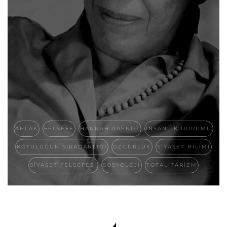
AHLAK
FELSEFE
HANNAH ARENDT
İNSANLIK DURUMU
KÖTÜLÜĞÜN SIRADANLIĞI
ÖZGÜRLÜK
SIYASET BILIMI
SIYASET FELSEFESI
SOSYOLOJI
TOTALITARIZM