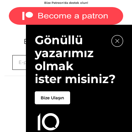
Bize Patreon'da destek olun!
Gönüllü
E-bültenimize kaydolun.
yazarımız
olmak
ister misiniz?
2026 © 10Layn
Bize Ulaşın
Hakkımızda
İletişim