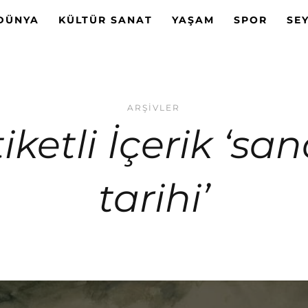
DÜNYA
KÜLTÜR SANAT
YAŞAM
SPOR
SE
ARŞIVLER
iketli İçerik ‘sa
tarihi’