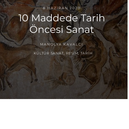
8 HAZIRAN 2020
10 Maddede Tarih
Öncesi Sanat
MANOLYA KAVALCI
KÜLTÜR SANAT
,
RESIM
,
TARIH