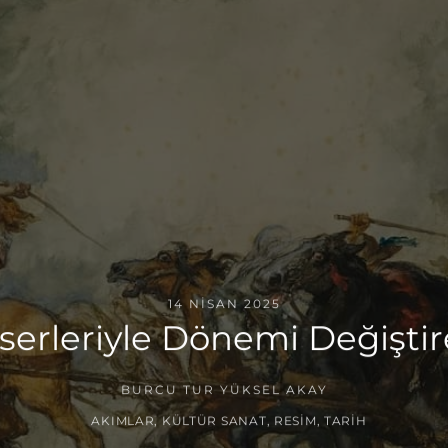
14 NISAN 2025
serleriyle Dönemi Değiştir
BURCU TUR YÜKSEL AKAY
AKIMLAR
,
KÜLTÜR SANAT
,
RESIM
,
TARIH