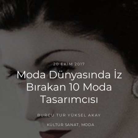
20 EKIM 2017
Moda Dünyasında İz
Bırakan 10 Moda
Tasarımcısı
BURCU TUR YÜKSEL AKAY
KÜLTÜR SANAT
,
MODA