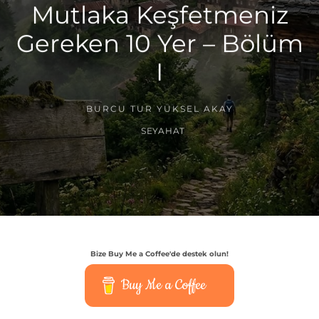
Mutlaka Keşfetmeniz
Gereken 10 Yer – Bölüm
I
BURCU TUR YÜKSEL AKAY
SEYAHAT
Bize Buy Me a Coffee'de destek olun!
Buy Me a Coffee