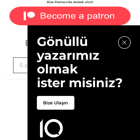
Bize Patreon'da destek olun!
Gönüllü
E-bültenimize kaydolun.
yazarımız
olmak
ister misiniz?
2026 © 10Layn
Bize Ulaşın
Hakkımızda
İletişim