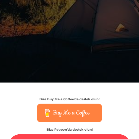
Bize Buy Me a Coffee'de destek olun!
Buy Me a Coffee
Bize Patreon'da destek olun!