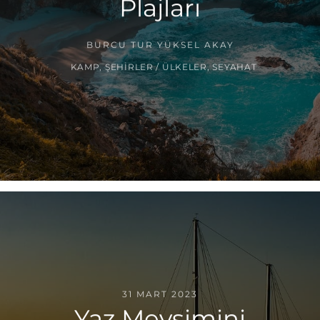
Plajları
BURCU TUR YÜKSEL AKAY
KAMP
,
ŞEHIRLER / ÜLKELER
,
SEYAHAT
31 MART 2023
Yaz Mevsimini