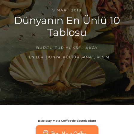
9 MART 2018
Dünyanın En Ünlü 10
Tablosu
BURCU TUR YÜKSEL AKAY
‘EN’LER
,
DÜNYA
,
KÜLTÜR SANAT
,
RESIM
Bize Buy Me a Coffee'de destek olun!
Buy Me a Coffee