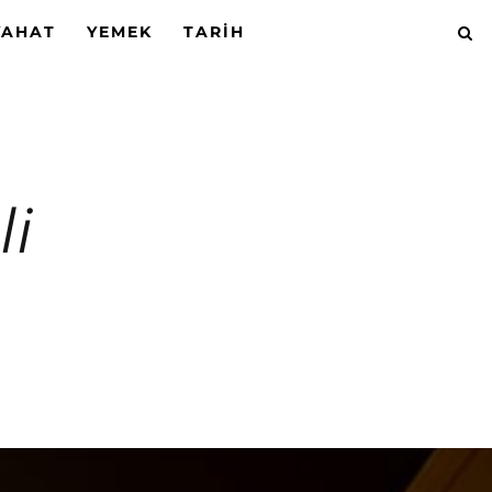
YAHAT
YEMEK
TARIH
li