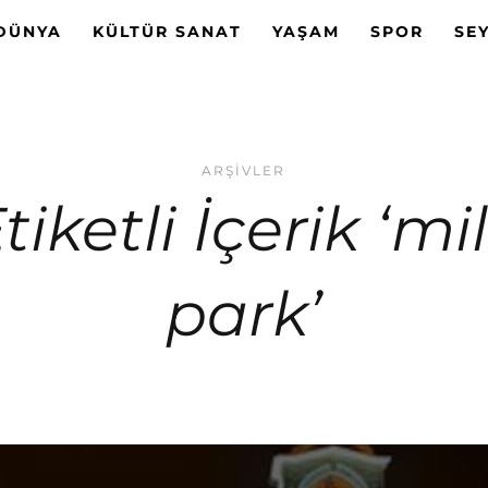
DÜNYA
KÜLTÜR SANAT
YAŞAM
SPOR
SE
ARŞIVLER
tiketli İçerik ‘mil
park’