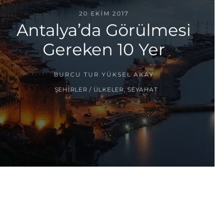
20 EKIM 2017
Antalya’da Görülmesi
Gereken 10 Yer
BURCU TUR YÜKSEL AKAY
ŞEHIRLER / ÜLKELER
,
SEYAHAT