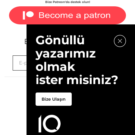
Bize Patreon'da destek olun!
Gönüllü
E-bültenimize kaydolun.
yazarımız
olmak
ister misiniz?
2026 © 10Layn
Bize Ulaşın
Hakkımızda
İletişim