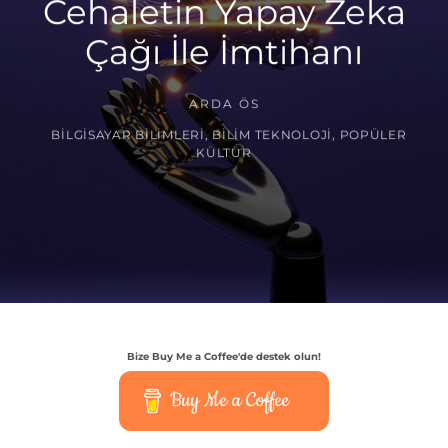
Cehaletin Yapay Zeka
Çağı İle İmtihanı
ARDA ÖS
BILGISAYAR BILIMLERI
,
BILIM TEKNOLOJI
,
POPÜLER
KÜLTÜR
Bize Buy Me a Coffee'de destek olun!
Buy Me a Coffee