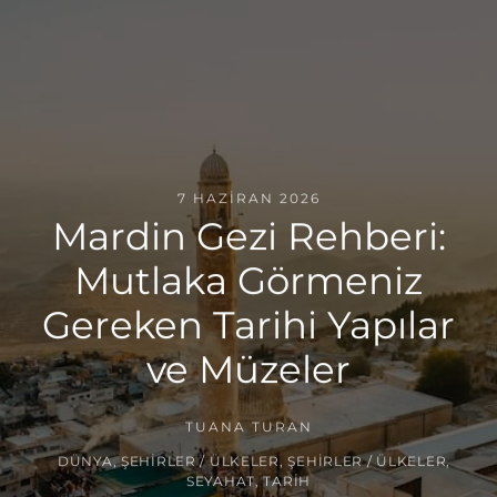
7 HAZIRAN 2026
Mardin Gezi Rehberi:
Mutlaka Görmeniz
Gereken Tarihi Yapılar
ve Müzeler
TUANA TURAN
DÜNYA
,
ŞEHIRLER / ÜLKELER
,
ŞEHIRLER / ÜLKELER
,
SEYAHAT
,
TARIH