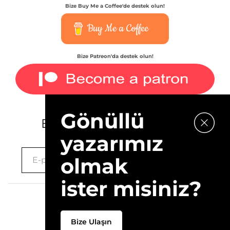
Bize Buy Me a Coffee'de destek olun!
Buy Me a Coffee
Bize Patreon'da destek olun!
Gönüllü
E-bültenimize kaydolun.
yazarımız
olmak
ister misiniz?
2026 © 10Layn
Bize Ulaşın
Hakkımızda
İletişim