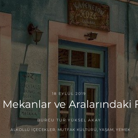
18 EYLÜL 2019
 Mekanlar ve Aralarındaki 
BURCU TUR YÜKSEL AKAY
ALKOLLÜ İÇECEKLER
,
MUTFAK KÜLTÜRÜ
,
YAŞAM
,
YEMEK