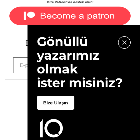
Bize Patreon'da destek olun!
Gönüllü
E-bültenimize kaydolun.
yazarımız
olmak
ister misiniz?
2026 © 10Layn
Bize Ulaşın
Hakkımızda
İletişim