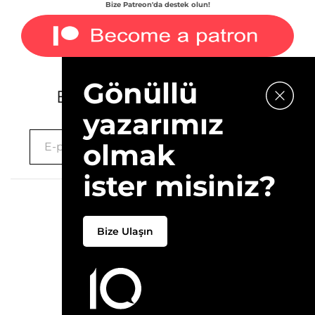
Bize Patreon'da destek olun!
Gönüllü
E-bültenimize kaydolun.
yazarımız
olmak
ister misiniz?
2026 © 10Layn
Bize Ulaşın
Hakkımızda
İletişim