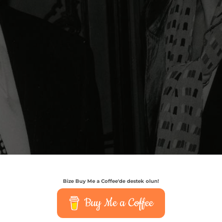
Bize Buy Me a Coffee'de destek olun!
Buy Me a Coffee