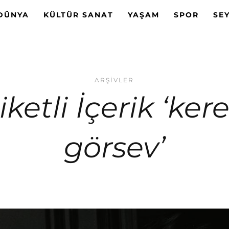
DÜNYA
KÜLTÜR SANAT
YAŞAM
SPOR
SE
ARŞIVLER
iketli İçerik ‘ke
görsev’