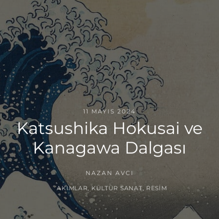
11 MAYIS 2024
Katsushika Hokusai ve
Kanagawa Dalgası
NAZAN AVCI
AKIMLAR
,
KÜLTÜR SANAT
,
RESIM