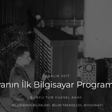
1 ARALIK 2017
nın İlk Bilgisayar Program
BURCU TUR YÜKSEL AKAY
BILGISAYAR BILIMLERI
,
BILIM TEKNOLOJI
,
BIYOGRAFI