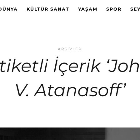
DÜNYA
KÜLTÜR SANAT
YAŞAM
SPOR
SE
ARŞIVLER
tiketli İçerik ‘Jo
V. Atanasoff’