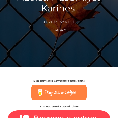
Karinesi
TEVFIK AYNELI
YAŞAM
Bize Buy Me a Coffee'de destek olun!
Buy Me a Coffee
Bize Patreon'da destek olun!