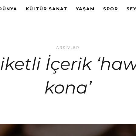
DÜNYA
KÜLTÜR SANAT
YAŞAM
SPOR
SE
ARŞIVLER
iketli İçerik ‘ha
kona’