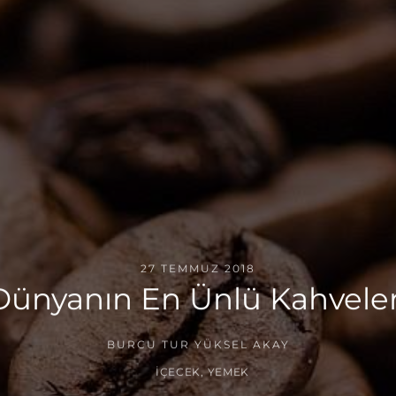
27 TEMMUZ 2018
Dünyanın En Ünlü Kahveler
BURCU TUR YÜKSEL AKAY
İÇECEK
,
YEMEK