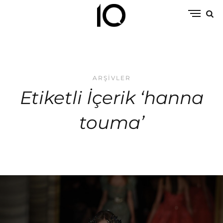
ARŞIVLER
Etiketli İçerik ‘hanna
touma’