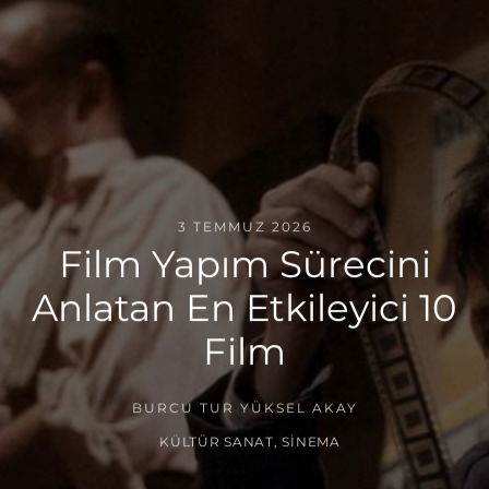
3 TEMMUZ 2026
Film Yapım Sürecini
Anlatan En Etkileyici 10
Film
BURCU TUR YÜKSEL AKAY
KÜLTÜR SANAT
,
SINEMA