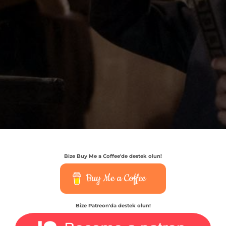
Bize Buy Me a Coffee'de destek olun!
Buy Me a Coffee
Bize Patreon'da destek olun!