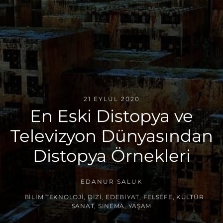
21 EYLÜL 2020
En Eski Distopya ve
Televizyon Dünyasından
Distopya Örnekleri
EDANUR SALUK
BILIM TEKNOLOJI
,
DIZI
,
EDEBIYAT
,
FELSEFE
,
KÜLTÜR
SANAT
,
SINEMA
,
YAŞAM