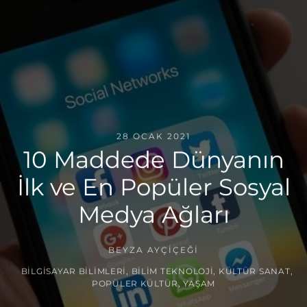
28 OCAK 2021
10 Maddede Dünyanın
İlk ve En Popüler Sosyal
Medya Ağları
BEYZA AYÇIÇEĞI
BILGISAYAR BILIMLERI
,
BILIM TEKNOLOJI
,
KÜLTÜR SANAT
,
POPÜLER KÜLTÜR
,
YAŞAM