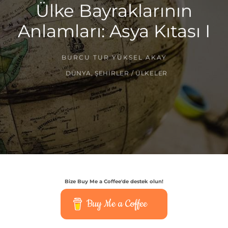
Ülke Bayraklarının
Anlamları: Asya Kıtası I
BURCU TUR YÜKSEL AKAY
DÜNYA
,
ŞEHIRLER / ÜLKELER
Bize Buy Me a Coffee'de destek olun!
Buy Me a Coffee