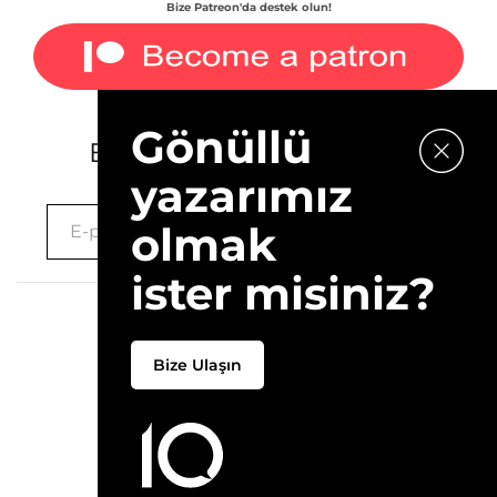
Bize Patreon'da destek olun!
Gönüllü
E-bültenimize kaydolun.
yazarımız
olmak
ister misiniz?
2026 © 10Layn
Bize Ulaşın
Hakkımızda
İletişim