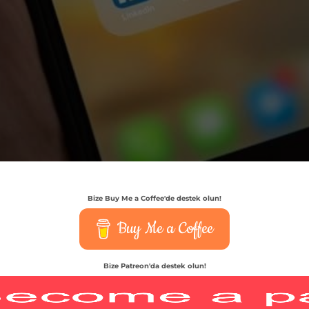
Bize Buy Me a Coffee'de destek olun!
Buy Me a Coffee
Bize Patreon'da destek olun!