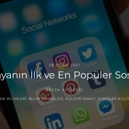
28 OCAK 2021
anın İlk ve En Popüler Sos
BEYZA AYÇIÇEĞI
YAR BILIMLERI
,
BILIM TEKNOLOJI
,
KÜLTÜR SANAT
,
POPÜLER KÜLT