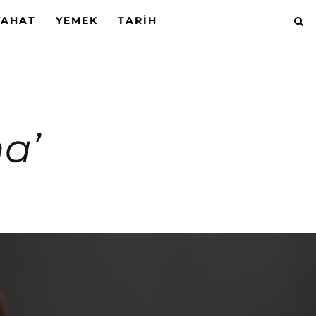
YAHAT
YEMEK
TARIH
ha’