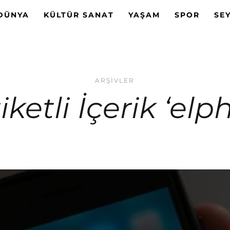
DÜNYA
KÜLTÜR SANAT
YAŞAM
SPOR
SE
ARŞIVLER
iketli İçerik ‘elp