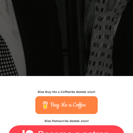
Bize Buy Me a Coffee'de destek olun!
Buy Me a Coffee
Bize Patreon'da destek olun!